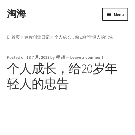
淘海
Menu
首页
首页
迷你创业日记
个人成长，给20岁年轻人的忠告
关于
Posted on
13 7 月, 2023
by
程 超
—
Leave a comment
产品
个人成长，给20岁年
Upwork
轻人的忠告
博客
联系
我的帐户