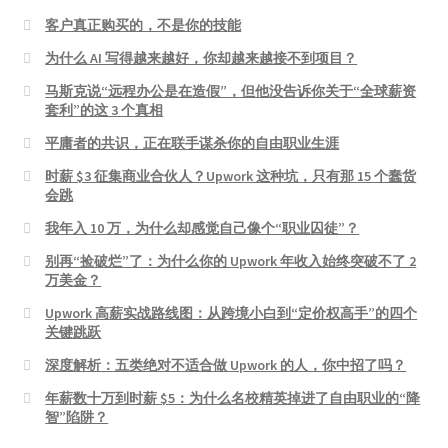
客户真正购买的，不是你的技能
为什么 AI 写得越来越好，你却越来越接不到项目？
马斯克说“远程办公是在造假”，但他没告诉你关于“全球薪资
套利”的这 3 个真相
平庸者的共识，正在联手谋杀你的自由职业生涯
时薪 $3 征集商业合伙人？Upwork 这种坑，只有那 15 个蠢货
会跳
我年入 10 万，为什么却感觉自己像个“职业囚徒”？
别再“捡破烂”了：为什么你的 Upwork 年收入始终突破不了 2
万美金？
Upwork 高薪实战路线图：从跨境小白到“定价权高手”的四个
关键跳跃
深度解析：五类绝对不适合做 Upwork 的人，你中招了吗？
年薪数十万到时薪 $5：为什么名校精英掉进了自由职业的“降
智”陷阱？