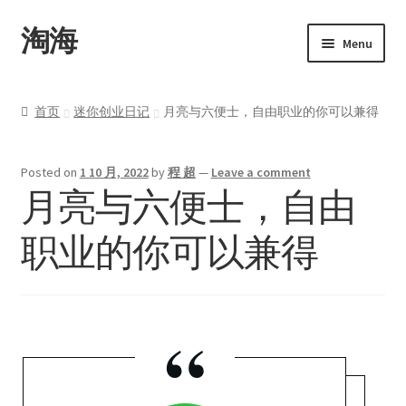
淘海
Menu
首页
首页
迷你创业日记
月亮与六便士，自由职业的你可以兼得
关于
Posted on
1 10 月, 2022
by
程 超
—
Leave a comment
产品
月亮与六便士，自由
Upwork
职业的你可以兼得
博客
“
联系
我的帐户