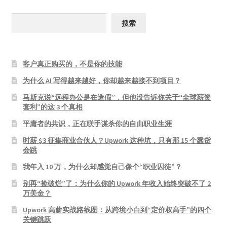
搜
搜索
索
客户真正购买的，不是你的技能
为什么 AI 写得越来越好，你却越来越接不到项目？
马斯克说“远程办公是在造假”，但他没告诉你关于“全球薪资
套利”的这 3 个真相
平庸者的共识，正在联手谋杀你的自由职业生涯
时薪 $3 征集商业合伙人？Upwork 这种坑，只有那 15 个蠢货
会跳
我年入 10 万，为什么却感觉自己像个“职业囚徒”？
别再“捡破烂”了：为什么你的 Upwork 年收入始终突破不了 2
万美金？
Upwork 高薪实战路线图：从跨境小白到“定价权高手”的四个
关键跳跃