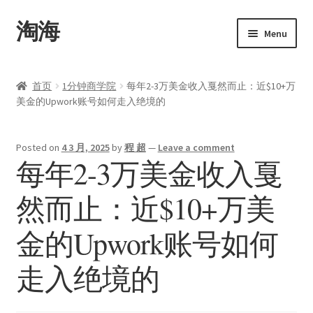
淘海
Skip
Skip
Menu
to
to
navigation
content
首页
首页
1分钟商学院
每年2-3万美金收入戛然而止：近$10+万
美金的Upwork账号如何走入绝境的
关于
产品
Posted on
4 3 月, 2025
by
程 超
—
Leave a comment
每年2-3万美金收入戛
Upwork
然而止：近$10+万美
Expand
博客
child
金的Upwork账号如何
menu
联系
走入绝境的
Expand
我的帐户
child