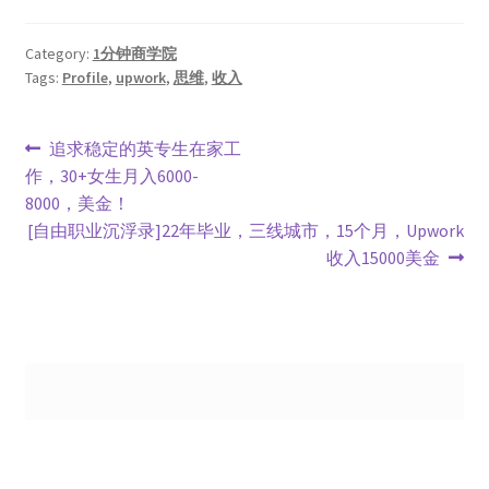
Category:
1分钟商学院
Tags:
Profile
,
upwork
,
思维
,
收入
文
Previous
追求稳定的英专生在家工
post:
作，30+女生月入6000-
章
8000，美金！
导
Next
[自由职业沉浮录]22年毕业，三线城市，15个月，Upwork
post:
收入15000美金
航