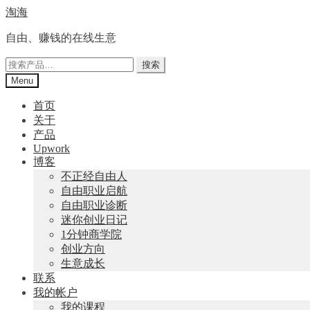
Skip
Skip
淘海
to
to
navigation
content
自由、赚钱的在线生意
搜
搜索
索：
Menu
首页
关于
产品
Upwork
博客
不正经自由人
自由职业启航
自由职业诊断
迷你创业日记
1分钟商学院
创业方向
生意成长
联系
我的帐户
我的课程