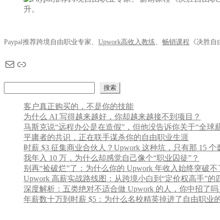
航
Paypal推荐跨境自由职业专家、
Upwork高收入教练
、
畅销课程
《决胜自
电子邮件
链接
搜索
搜索
客户真正购买的，不是你的技能
为什么 AI 写得越来越好，你却越来越接不到项目？
马斯克说“远程办公是在造假”，但他没告诉你关于“全球薪资
平庸者的共识，正在联手谋杀你的自由职业生涯
时薪 $3 征集商业合伙人？Upwork 这种坑，只有那 15 
我年入 10 万，为什么却感觉自己像个“职业囚徒”？
别再“捡破烂”了：为什么你的 Upwork 年收入始终突破不
Upwork 高薪实战路线图：从跨境小白到“定价权高手”
深度解析：五类绝对不适合做 Upwork 的人，你中招了吗
年薪数十万到时薪 $5：为什么名校精英掉进了自由职业的