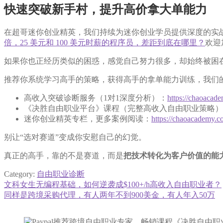
快速突破新手村，提升高价拿大单能力
在超哥迷你创业精英，我们持续为迷你创业学员提供深度的实
倍，25 美元和 100 美元时薪的程序员，差距到底在哪里？
欢迎
如果你也正经历类似的困惑，感觉自己努力很多，却始终被困
推荐你系统学习高手的策略，获得高手的拿单能力训练，我们
高收入突破诊断服务（1对1深度分析）：
https://chaoaca
《决胜自由职业平台》课程（完整高收入自由职业策略）
迷你创业精英专栏，更多案例阅读：
https://chaoacademy.c
别让“选对赛道”变成你安慰自己的幻觉。
真正的高手，靠的不是赛道，而是
把技术转化为客户价值的能
Category:
自由职业诊断
Previous
文科女生无编程基础，如何逆袭成$100+/h高收入自由职业者？
文
post:
Next
同样是跨境采购代理，有人两年不到900美金，有人年入50万
章
post:
导