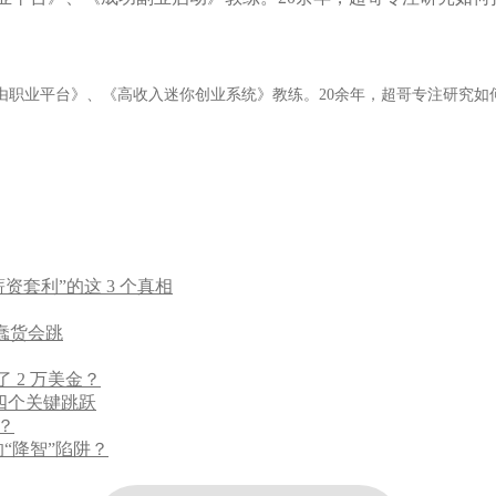
由职业平台》、《高收入迷你创业系统》教练。20余年，超哥专注研究如
套利”的这 3 个真相
个蠢货会跳
了 2 万美金？
的四个关键跳跃
？
“降智”陷阱？