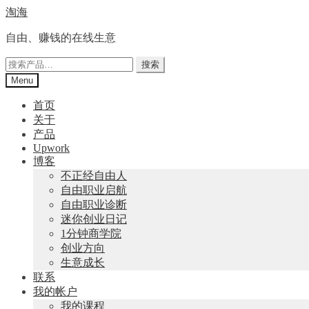
Skip
Skip
淘海
to
to
navigation
content
自由、赚钱的在线生意
搜
搜索
索：
Menu
首页
关于
产品
Upwork
博客
不正经自由人
自由职业启航
自由职业诊断
迷你创业日记
1分钟商学院
创业方向
生意成长
联系
我的帐户
我的课程