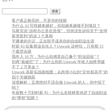
搜索
搜索
客户真正购买的，不是你的技能
为什么 AI 写得越来越好，你却越来越接不到项目？
马斯克说“远程办公是在造假”，但他没告诉你关于“全球
薪资套利”的这 3 个真相
平庸者的共识，正在联手谋杀你的自由职业生涯
时薪 $3 征集商业合伙人？Upwork 这种坑，只有那 15
个蠢货会跳
我年入 10 万，为什么却感觉自己像个“职业囚徒”？
别再“捡破烂”了：为什么你的 Upwork 年收入始终突破
不了 2 万美金？
Upwork 高薪实战路线图：从跨境小白到“定价权高手”的
四个关键跳跃
深度解析：五类绝对不适合做 Upwork 的人，你中招了
吗？
年薪数十万到时薪 $5：为什么名校精英掉进了自由职业
的“降智”陷阱？