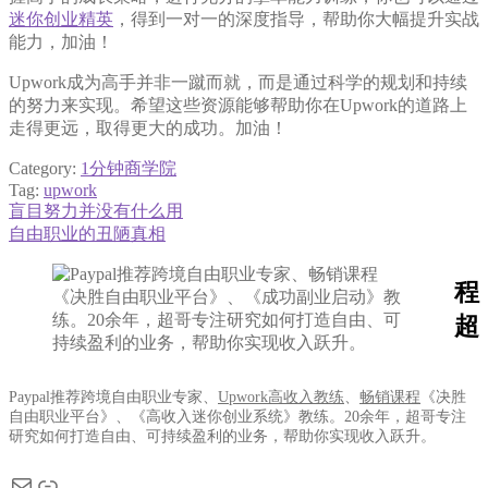
迷你创业精英
，得到一对一的深度指导，帮助你大幅提升实战
能力，加油！
Upwork成为高手并非一蹴而就，而是通过科学的规划和持续
的努力来实现。希望这些资源能够帮助你在Upwork的道路上
走得更远，取得更大的成功。加油！
Category:
1分钟商学院
Tag:
upwork
Previous
盲目努力并没有什么用
文
post:
Next
自由职业的丑陋真相
章
post:
导
程
航
超
Paypal推荐跨境自由职业专家、
Upwork高收入教练
、
畅销课程
《决胜
自由职业平台》、《高收入迷你创业系统》教练。20余年，超哥专注
研究如何打造自由、可持续盈利的业务，帮助你实现收入跃升。
电子邮件
链接