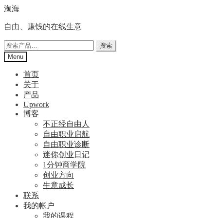
Skip
Skip
淘海
to
to
navigation
content
自由、赚钱的在线生意
搜
搜索
索：
Menu
首页
关于
产品
Upwork
博客
不正经自由人
自由职业启航
自由职业诊断
迷你创业日记
1分钟商学院
创业方向
生意成长
联系
我的帐户
我的课程