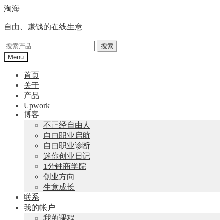
Skip
Skip
淘海
to
to
navigation
content
自由、赚钱的在线生意
搜
搜索
索：
Menu
首页
关于
产品
Upwork
博客
不正经自由人
自由职业启航
自由职业诊断
迷你创业日记
1分钟商学院
创业方向
生意成长
联系
我的帐户
我的课程