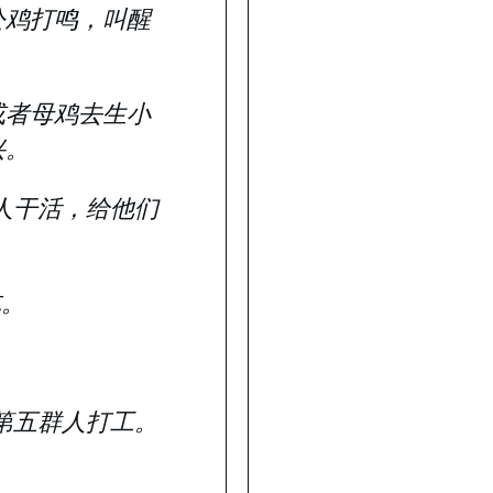
公鸡打鸣，叫醒
或者母鸡去生小
兴。
人干活，给他们
吃。
第五群人打工。