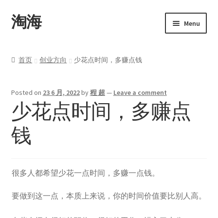
淘海
Menu
首页
首页
创业方向
少花点时间，多赚点钱
关于
Posted on
23 6 月, 2022
by
程 超
—
Leave a comment
产品
少花点时间，多赚点
Upwork
钱
博客
很多人都希望少花一点时间，多赚一点钱。
联系
要做到这一点，本质上来说，你的时间价值要比别人高。
我的帐户