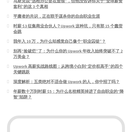
马斯克说“远程办公是在造假”，但他没告诉你关于“全球薪资
套利”的这 3 个真相
平庸者的共识，正在联手谋杀你的自由职业生涯
时薪 $3 征集商业合伙人？Upwork 这种坑，只有那 15 个蠢货
会跳
我年入 10 万，为什么却感觉自己像个“职业囚徒”？
别再“捡破烂”了：为什么你的 Upwork 年收入始终突破不了 2
万美金？
Upwork 高薪实战路线图：从跨境小白到“定价权高手”的四个
关键跳跃
深度解析：五类绝对不适合做 Upwork 的人，你中招了吗？
年薪数十万到时薪 $5：为什么名校精英掉进了自由职业的“降
智”陷阱？