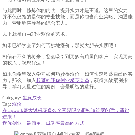
与此同时，修炼你的内功，提升实力才是王道。这里的实力，
并不仅仅指的是你的专业技能，而是你包含商业策略、沟通能
力、营销销售等等的综合实力。
以上就是自由职业涨价的艺术。
如果已经学会了如何巧妙地涨价，那就大胆去实践吧！
相信在不久的将来，您会吸引到更多高质量的客户，实现更高
的收入，祝您好运！
如果你希望深入学习如何巧妙得涨价，如何快速积蓄自己的实
力，那么，加入
超哥的迷你创业精英会员
，获得实战案例指
导，学习大量过往的案例，会是明智的选择。
Category:
生意成长
Tag:
涨价
Previous
在Upwork赚大钱得花多久？容易吗？想知道答案的话，请跳
文
post:
进来！
章
Next
迷你创业，最简单、成功率最高的方式
post:
导