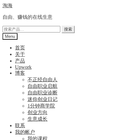
Skip
Skip
淘海
to
to
navigation
content
自由、赚钱的在线生意
搜
搜索
索：
Menu
首页
关于
产品
Upwork
博客
不正经自由人
自由职业启航
自由职业诊断
迷你创业日记
1分钟商学院
创业方向
生意成长
联系
我的帐户
我的课程