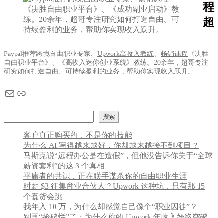
程
航
超
Paypal推荐跨境自由职业专家、
Upwork高收入教练
、
畅销课程
《决胜
自由职业平台》、《高收入迷你创业系统》教练。20余年，超哥专注
研究如何打造自由、可持续盈利的业务，帮助你实现收入跃升。
电子邮件
链接
搜索
搜索
客户真正购买的，不是你的技能
为什么 AI 写得越来越好，你却越来越接不到项目？
马斯克说“远程办公是在造假”，但他没告诉你关于“全球
薪资套利”的这 3 个真相
平庸者的共识，正在联手谋杀你的自由职业生涯
时薪 $3 征集商业合伙人？Upwork 这种坑，只有那 15
个蠢货会跳
我年入 10 万，为什么却感觉自己像个“职业囚徒”？
别再“捡破烂”了：为什么你的 Upwork 年收入始终突破