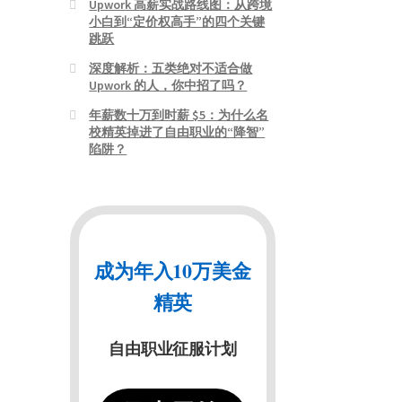
Upwork 高薪实战路线图：从跨境
小白到“定价权高手”的四个关键
跳跃
深度解析：五类绝对不适合做
Upwork 的人，你中招了吗？
年薪数十万到时薪 $5：为什么名
校精英掉进了自由职业的“降智”
陷阱？
成为年入10万美金
精英
自由职业征服计划