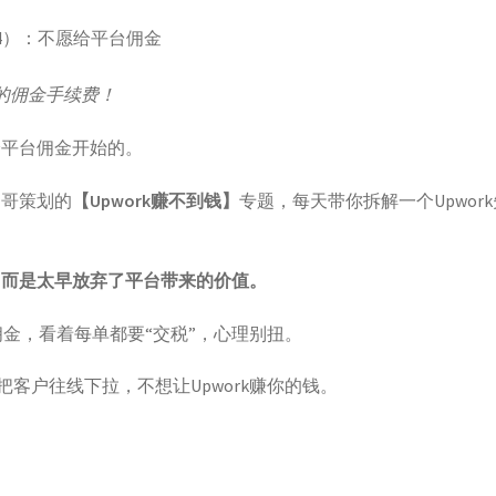
%的佣金手续费！
给平台佣金开始的。
超哥策划的
【Upwork赚不到钱】
专题，每天带你拆解一个Upwor
，而是太早放弃了平台带来的价值。
rk佣金，看着每单都要“交税”，心理别扭。
客户往线下拉，不想让Upwork赚你的钱。
。