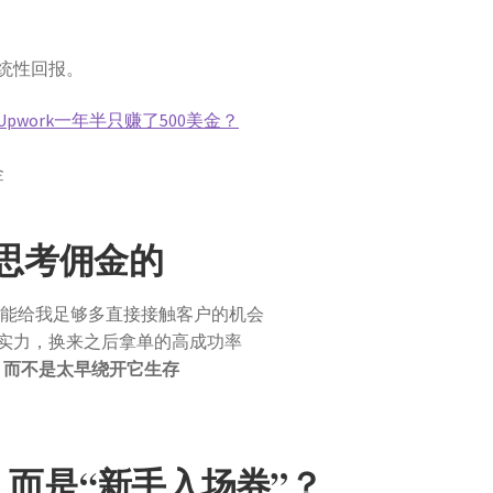
。
统性回报。
work一年半只赚了500美金？
样思考佣金的
平台能给我足够多直接接触客户的机会
实力，换来之后拿单的高成功率
练，而不是太早绕开它生存
，而是“新手入场券”？