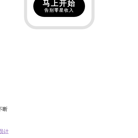
马上开始
告别零星收入
不断
员计