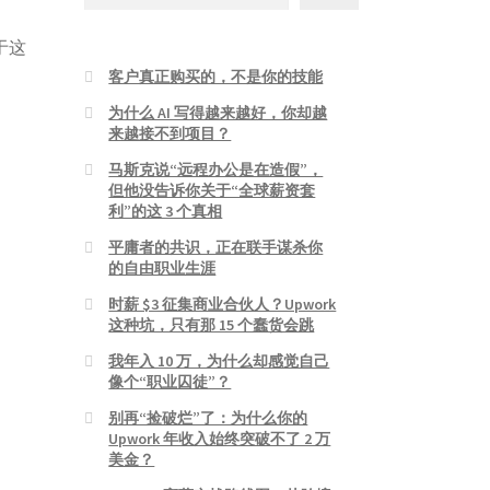
于这
客户真正购买的，不是你的技能
为什么 AI 写得越来越好，你却越
来越接不到项目？
马斯克说“远程办公是在造假”，
但他没告诉你关于“全球薪资套
利”的这 3 个真相
平庸者的共识，正在联手谋杀你
的自由职业生涯
时薪 $3 征集商业合伙人？Upwork
这种坑，只有那 15 个蠢货会跳
我年入 10 万，为什么却感觉自己
像个“职业囚徒”？
别再“捡破烂”了：为什么你的
Upwork 年收入始终突破不了 2 万
美金？