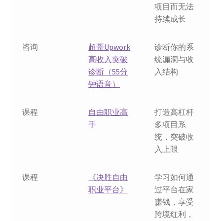
项目而无法
持续成长
咨询
超哥Upwork
诊断你的系
高收入突破
统漏洞与收
诊断（55分
入结构
钟语音）
课程
自由职业高
打造高杠杆
手
多项目系
统，突破收
入上限
课程
《决胜自由
学习如何通
职业平台》
过平台在家
赚钱，享受
跨境红利，