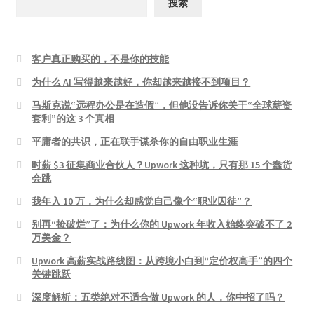
搜索
客户真正购买的，不是你的技能
为什么 AI 写得越来越好，你却越来越接不到项目？
马斯克说“远程办公是在造假”，但他没告诉你关于“全球薪资
套利”的这 3 个真相
平庸者的共识，正在联手谋杀你的自由职业生涯
时薪 $3 征集商业合伙人？Upwork 这种坑，只有那 15 个蠢货
会跳
我年入 10 万，为什么却感觉自己像个“职业囚徒”？
别再“捡破烂”了：为什么你的 Upwork 年收入始终突破不了 2
万美金？
Upwork 高薪实战路线图：从跨境小白到“定价权高手”的四个
关键跳跃
深度解析：五类绝对不适合做 Upwork 的人，你中招了吗？