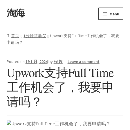
淘海
Menu
首页
首页
1分钟商学院
Upwork支持Full Time工作机会了，我要
申请吗？
关于
产品
Posted on
19 1 月, 2024
by
程 超
—
Leave a comment
Upwork支持Full Time
Upwork
工作机会了，我要申
博客
请吗？
联系
我的帐户