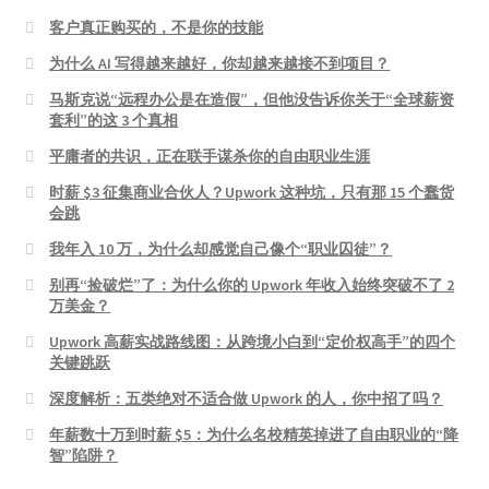
客户真正购买的，不是你的技能
为什么 AI 写得越来越好，你却越来越接不到项目？
马斯克说“远程办公是在造假”，但他没告诉你关于“全球薪资
套利”的这 3 个真相
平庸者的共识，正在联手谋杀你的自由职业生涯
时薪 $3 征集商业合伙人？Upwork 这种坑，只有那 15 个蠢货
会跳
我年入 10 万，为什么却感觉自己像个“职业囚徒”？
别再“捡破烂”了：为什么你的 Upwork 年收入始终突破不了 2
万美金？
Upwork 高薪实战路线图：从跨境小白到“定价权高手”的四个
关键跳跃
深度解析：五类绝对不适合做 Upwork 的人，你中招了吗？
年薪数十万到时薪 $5：为什么名校精英掉进了自由职业的“降
智”陷阱？