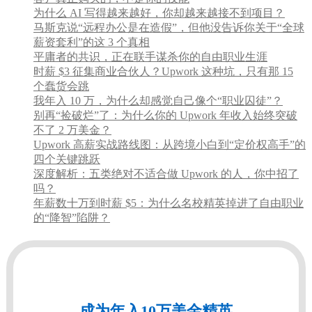
为什么 AI 写得越来越好，你却越来越接不到项目？
马斯克说“远程办公是在造假”，但他没告诉你关于“全球
薪资套利”的这 3 个真相
平庸者的共识，正在联手谋杀你的自由职业生涯
时薪 $3 征集商业合伙人？Upwork 这种坑，只有那 15
个蠢货会跳
我年入 10 万，为什么却感觉自己像个“职业囚徒”？
别再“捡破烂”了：为什么你的 Upwork 年收入始终突破
不了 2 万美金？
Upwork 高薪实战路线图：从跨境小白到“定价权高手”的
四个关键跳跃
深度解析：五类绝对不适合做 Upwork 的人，你中招了
吗？
年薪数十万到时薪 $5：为什么名校精英掉进了自由职业
的“降智”陷阱？
成为年入10万美金精英