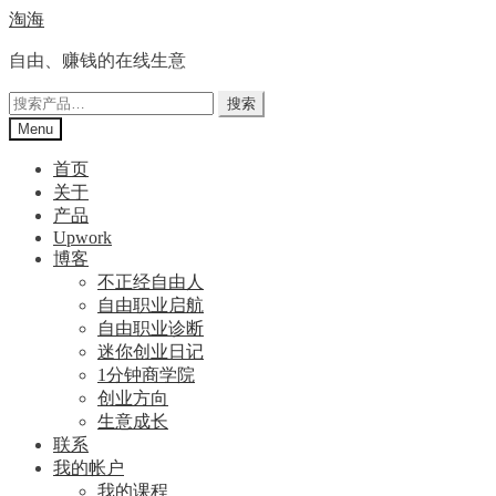
Skip
Skip
淘海
to
to
navigation
content
自由、赚钱的在线生意
搜
搜索
索：
Menu
首页
关于
产品
Upwork
博客
不正经自由人
自由职业启航
自由职业诊断
迷你创业日记
1分钟商学院
创业方向
生意成长
联系
我的帐户
我的课程