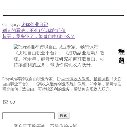
Category:
迷你创业日记
Previous
别人的看法，不会贬低你的价值
文
post:
Next
超哥，我失业了，能做自由职业么？
章
post:
导
程
航
超
Paypal推荐跨境自由职业专家、
Upwork高收入教练
、
畅销课程
《决胜
自由职业平台》、《高收入迷你创业系统》教练。20余年，超哥专注
研究如何打造自由、可持续盈利的业务，帮助你实现收入跃升。
电子邮件
链接
搜索
搜索
客户真正购买的，不是你的技能