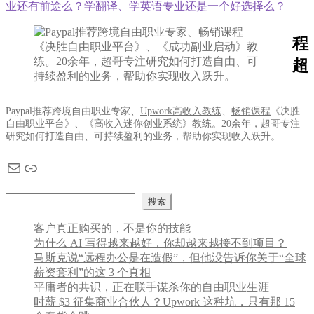
章
post:
业还有前途么？学翻译、学英语专业还是一个好选择么？
导
程
航
超
Paypal推荐跨境自由职业专家、
Upwork高收入教练
、
畅销课程
《决胜
自由职业平台》、《高收入迷你创业系统》教练。20余年，超哥专注
研究如何打造自由、可持续盈利的业务，帮助你实现收入跃升。
电子邮件
链接
搜索
搜索
客户真正购买的，不是你的技能
为什么 AI 写得越来越好，你却越来越接不到项目？
马斯克说“远程办公是在造假”，但他没告诉你关于“全球
薪资套利”的这 3 个真相
平庸者的共识，正在联手谋杀你的自由职业生涯
时薪 $3 征集商业合伙人？Upwork 这种坑，只有那 15