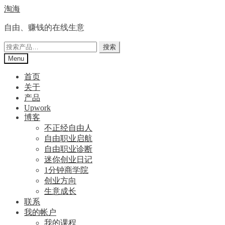
Skip
Skip
淘海
to
to
navigation
content
自由、赚钱的在线生意
搜
搜索
索：
Menu
首页
关于
产品
Upwork
博客
不正经自由人
自由职业启航
自由职业诊断
迷你创业日记
1分钟商学院
创业方向
生意成长
联系
我的帐户
我的课程