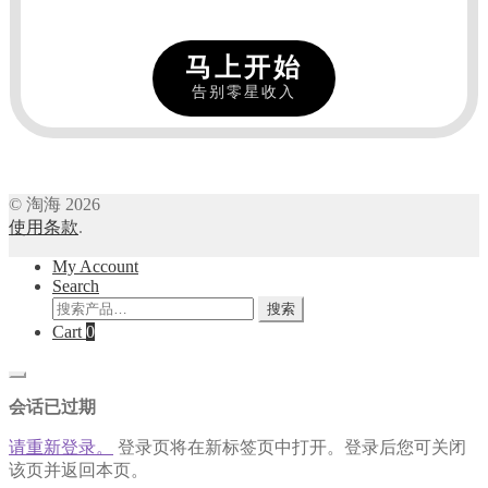
马上开始
告别零星收入
© 淘海 2026
使用条款
.
My Account
Search
搜
搜索
索：
Cart
0
关
闭
会话已过期
对
话
请重新登录。
登录页将在新标签页中打开。登录后您可关闭
框
该页并返回本页。