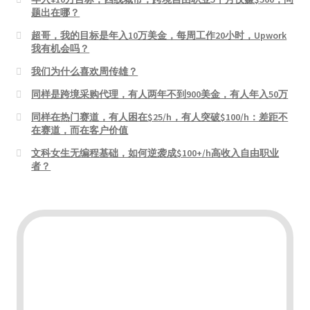
题出在哪？
超哥，我的目标是年入10万美金，每周工作20小时，Upwork
我有机会吗？
我们为什么喜欢周传雄？
同样是跨境采购代理，有人两年不到900美金，有人年入50万
同样在热门赛道，有人困在$25/h，有人突破$100/h：差距不
在赛道，而在客户价值
文科女生无编程基础，如何逆袭成$100+/h高收入自由职业
者？