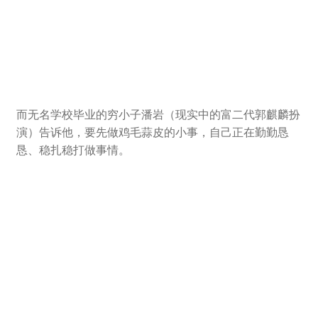
而无名学校毕业的穷小子潘岩（现实中的富二代郭麒麟扮
演）告诉他，要先做鸡毛蒜皮的小事，自己正在勤勤恳
恳、稳扎稳打做事情。