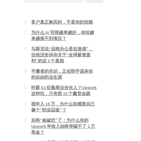
客户真正购买的，不是你的技能
为什么 AI 写得越来越好，你却越
来越接不到项目？
马斯克说“远程办公是在造假”，
但他没告诉你关于“全球薪资套
利”的这 3 个真相
平庸者的共识，正在联手谋杀你
的自由职业生涯
时薪 $3 征集商业合伙人？Upwork
这种坑，只有那 15 个蠢货会跳
我年入 10 万，为什么却感觉自己
像个“职业囚徒”？
别再“捡破烂”了：为什么你的
Upwork 年收入始终突破不了 2 万
美金？