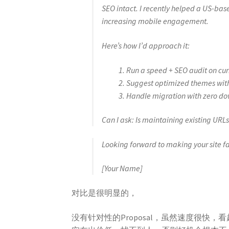
SEO intact. I recently helped a US-ba
increasing mobile engagement.
Here’s how I’d approach it:
Run a speed + SEO audit on curr
Suggest optimized themes with
Handle migration with zero d
Can I ask: Is maintaining existing URLs 
Looking forward to making your site fa
[Your Name]
对比是很明显的，
没有针对性的Proposal，虽然速度很