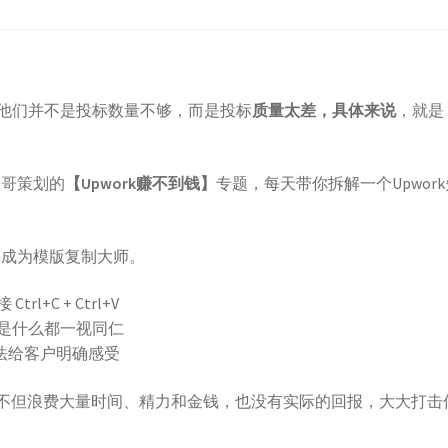
他们并不是投标数量不够，而是投标
质量太差，具体来说
，就是
超哥策划的
【Upwork赚不到钱】
专题，每天带你拆解一个Upwor
要成为模版复制大师。
+C + Ctrl+V
是什么都一视同仁
无法给客户明确感受
效的，不但浪费大量时间、精力和金钱，也没有实际的回报，大大打击