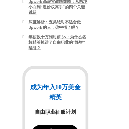
Upwork 高薪实战路线图：从跨境
小白到“定价权高手”的四个关键
跳跃
深度解析：五类绝对不适合做
Upwork 的人，你中招了吗？
年薪数十万到时薪 $5：为什么名
校精英掉进了自由职业的“降智”
陷阱？
成为年入10万美金
精英
自由职业征服计划