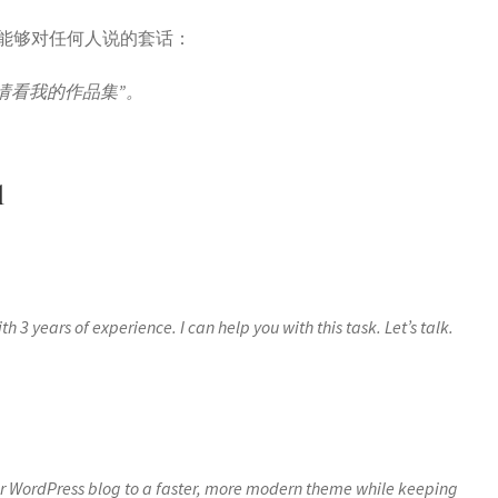
能够对任何人说的套话：
年，请看我的作品集”。
l
3 years of experience. I can help you with this task. Let’s talk.
our WordPress blog to a faster, more modern theme while keeping