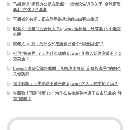
马斯克说“远程办公是在造假”，但他没告诉你关于“全球薪资
套利”的这 3 个真相
平庸者的共识，正在联手谋杀你的自由职业生涯
时薪 $3 征集商业合伙人？Upwork 这种坑，只有那 15 个蠢货
会跳
我年入 10 万，为什么却感觉自己像个“职业囚徒”？
别再“捡破烂”了：为什么你的 Upwork 年收入始终突破不了 2
万美金？
Upwork 高薪实战路线图：从跨境小白到“定价权高手”的四个
关键跳跃
深度解析：五类绝对不适合做 Upwork 的人，你中招了吗？
年薪数十万到时薪 $5：为什么名校精英掉进了自由职业的“降
智”陷阱？