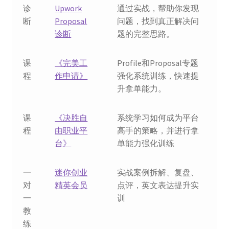
诊
Upwork
通过实战，帮助你发现
断
Proposal
问题，找到真正解决问
诊断
题的完整思路。
课
《完美工
Profile和Proposal专题
程
作申请》
强化系统训练，快速提
升拿单能力。
课
《决胜自
系统学习如何成为平台
程
由职业平
高手的策略，并进行拿
台》
单能力强化训练
一
迷你创业
实战案例拆解、复盘、
对
精英会员
点评，英文表达提升实
一
训
教
练